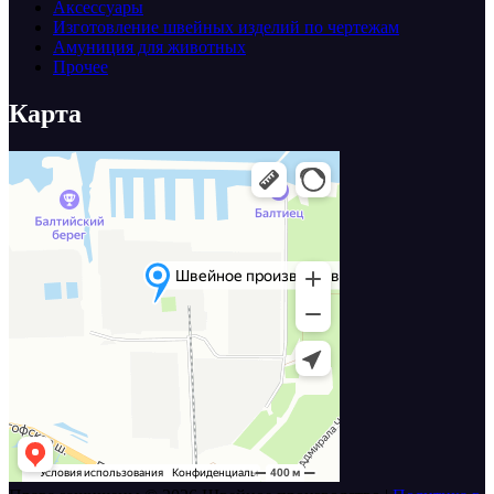
Аксессуары
Изготовление швейных изделий по чертежам
Амуниция для животных
Прочее
Карта