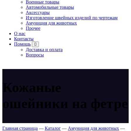
Военные товары
Автомобильные товары
Аксессуары
Изготовление швейных изделий по чертежам
Амуниция для животных
Прочее
О нас
Контакты
Помощь
Доставка и оплата
Вопросы
Кожаные
ошейники на фетре
Главная страница
—
Каталог
—
Амуниция для животных
—