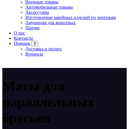
Военные товары
Автомобильные товары
Аксессуары
Изготовление швейных изделий по чертежам
Амуниция для животных
Прочее
О нас
Контакты
Помощь
Доставка и оплата
Вопросы
Маты для
параллельных
брусьев