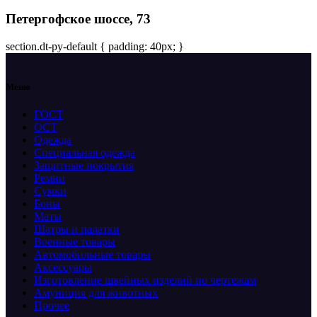
Петергофское шоссе, 73
section.dt-py-default { padding: 40px; }
Меню
ГОСТ
ОСТ
Одежда
Специальная одежда
Защитные покрытия
Ремни
Сумки
Боны
Маты
Шатры и палатки
Военные товары
Автомобильные товары
Аксессуары
Изготовление швейных изделий по чертежам
Амуниция для животных
Прочее