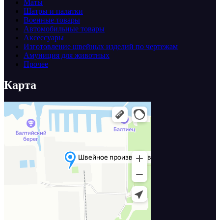
Маты
Шатры и палатки
Военные товары
Автомобильные товары
Аксессуары
Изготовление швейных изделий по чертежам
Амуниция для животных
Прочее
Карта