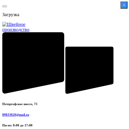
Перейти
×
к
Загрузка
содержимому
Петергофское шоссе, 73
89833020@mail.ru
Пн-пт: 8:00 до 17:00